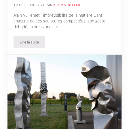
12 OCTOBRE 2021
PAR
ALAIN VUILLEMET
Alain Vuillemet, l’imprévisibilité de la matière Dans
chacune de ses sculptures compactées, son geste
débridé, expressionniste …
Lire la suite
l’imprévisibilité de la matière 2021