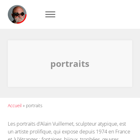
Passer au contenu principal
Skip to header right navigation
Skip to site footer
Menu
Sculpteur créateur de métamorphoses métalliques
Alain Vuillemet
portraits
Accueil
»
portraits
Les portraits d’Alain Vuillemet, sculpteur atypique, est
un artiste prolifique, qui expose depuis 1974 en France
et à l’étranger : fontaines, bijoux, trophées, œuvres