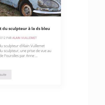
t du sculpteur à la ds bleu
2012
PAR
ALAIN VUILLEMET
du sculpteur d’Alain Vuillemet
du sculpteur, une prise de vue au
de Fourolles par Anne …
 suite
ortrait du sculpteur à la ds bleu