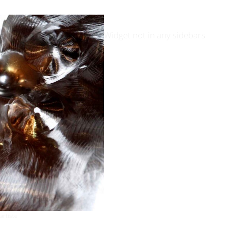
Widget not in any sidebars
artiste