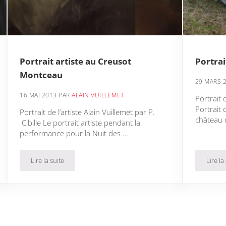
Portrait artiste au Creusot
Portrai
Montceau
29 MARS 
16 MAI 2013
PAR
ALAIN VUILLEMET
Portrait 
Portrait 
Portrait de l’artiste Alain Vuillemet par P.
château 
Cibille Le portrait artiste pendant la
performance pour la Nuit des …
Lire la suite
Lire la
Portrait artiste au Creusot Montceau
P