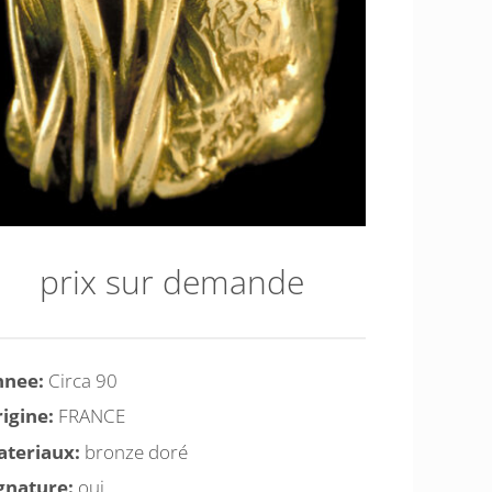
prix sur demande
nnee:
Circa 90
igine:
FRANCE
teriaux:
bronze doré
gnature:
oui