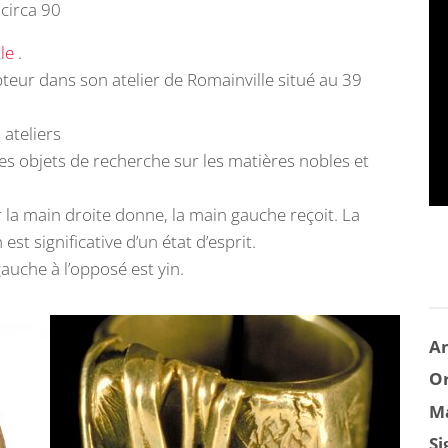
circa 90
le
.
pteur dans son atelier de Romainville situé au 39
ateliers
s objets de recherche sur les matières nobles et
la main droite donne, la main gauche reçoit. La
st significative d’un état d’esprit.
auche à l’opposé est yin.
A
Or
Ma
Si