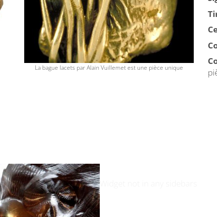
Ti
Ce
Co
C
La bague lacets par Alain Vuillemet est une pièce unique
pi
Widget not in any sidebars