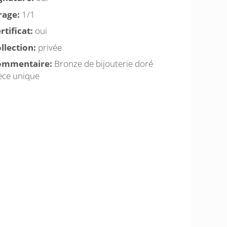
rage:
1/1
rtificat:
oui
llection:
privée
ommentaire:
Bronze de bijouterie doré
èce unique